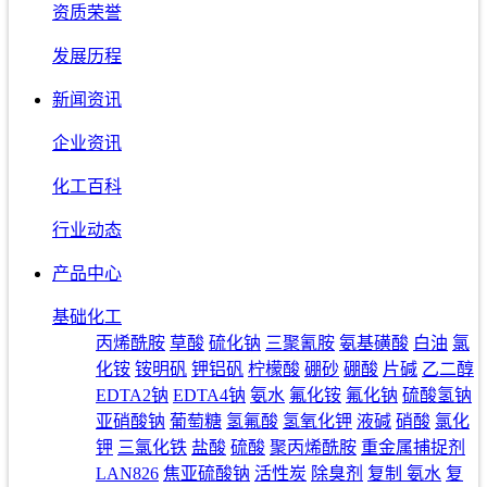
资质荣誉
发展历程
新闻资讯
企业资讯
化工百科
行业动态
产品中心
基础化工
丙烯酰胺
草酸
硫化钠
三聚氰胺
氨基磺酸
白油
氯
化铵
铵明矾
钾铝矾
柠檬酸
硼砂
硼酸
片碱
乙二醇
EDTA2钠
EDTA4钠
氨水
氟化铵
氟化钠
硫酸氢钠
亚硝酸钠
葡萄糖
氢氟酸
氢氧化钾
液碱
硝酸
氯化
钾
三氯化铁
盐酸
硫酸
聚丙烯酰胺
重金属捕捉剂
LAN826
焦亚硫酸钠
活性炭
除臭剂
复制 氨水
复