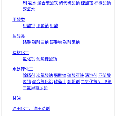
制 氨水
聚合硫酸铁
硫代硫酸钠
硫酸铵
柠檬酸钠
双氧水
甲酸类
甲酸钾
甲酸钠
甲酸
盐酸类
磷酸
磷酸三钠
碳酸钠
碳酸氢钠
建材化工
氯化钙
葡萄糖酸钠
水处理化工
除磷剂
次氯酸钠
醋酸钠
硫酸亚铁
消泡剂
亚硫酸
氢钠
聚合氯化铝
硅藻土
阻垢剂
二氧化氯A、B剂
三氯异氰尿酸
甘油
油田化工、油田助剂