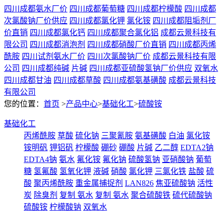
四川成都氨水厂价
四川成都葡萄糖
四川成都柠檬酸
四川成都
次氯酸钠厂价供应
四川成都氯化钾
氯化铵
四川成都阻垢剂厂
价直销
四川成都氯化钙
四川成都聚合氯化铝
成都云景科技有
限公司
四川成都消泡剂
四川成都硝酸厂价直销
四川成都丙烯
酰胺
四川试剂氨水厂价
四川次氯酸钠厂价
成都云景科技有限
公司
四川成都纯碱
片碱
四川成都亚硫酸氢钠厂价供应
双氧水
四川成都甘油
四川成都草酸
四川成都氨基磺酸
成都云景科技
有限公司
您的位置：
首页
>
产品中心
>
基础化工
>
硫酸铵
基础化工
丙烯酰胺
草酸
硫化钠
三聚氰胺
氨基磺酸
白油
氯化铵
铵明矾
钾铝矾
柠檬酸
硼砂
硼酸
片碱
乙二醇
EDTA2钠
EDTA4钠
氨水
氟化铵
氟化钠
硫酸氢钠
亚硝酸钠
葡萄
糖
氢氟酸
氢氧化钾
液碱
硝酸
氯化钾
三氯化铁
盐酸
硫
酸
聚丙烯酰胺
重金属捕捉剂
LAN826
焦亚硫酸钠
活性
炭
除臭剂
复制 氨水
复制 氨水
聚合硫酸铁
硫代硫酸钠
硫酸铵
柠檬酸钠
双氧水