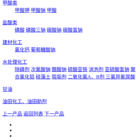
甲酸类
甲酸钾
甲酸钠
甲酸
盐酸类
磷酸
磷酸三钠
碳酸钠
碳酸氢钠
建材化工
氯化钙
葡萄糖酸钠
水处理化工
除磷剂
次氯酸钠
醋酸钠
硫酸亚铁
消泡剂
亚硫酸氢钠
聚
合氯化铝
硅藻土
阻垢剂
二氧化氯A、B剂
三氯异氰尿酸
甘油
油田化工、油田助剂
上一产品
返回列表
下一产品