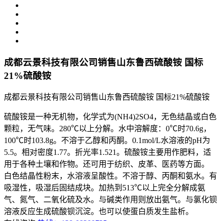
成都云景科技有限公司销售山东鲁西硫酸铵 国标
21%硫酸铵
成都云景科技有限公司销售山东鲁西硫酸铵 国标21%硫酸铵
硫酸铵是一种无机物，化学式为(NH4)2SO4，无色结晶或白色
颗粒，无气味。280℃以上分解。水中溶解度：0℃时70.6g，
100℃时103.8g。不溶于乙醇和丙酮。0.1mol/L水溶液的pH为
5.5。相对密度1.77。折光率1.521。硫酸铵主要用作肥料，适
用于各种土壤和作物。还可用于纺织、皮革、医药等方面。
白色结晶性粉末，水溶液呈酸性。不溶于醇、丙酮和氨水。有
吸湿性，吸湿后固结成块。加热到513℃以上完全分解成氨
气、氮气、二氧化硫及水。与碱类作用则放出氨气。与氯化钡
溶液反应生成硫酸钡沉淀。也可以使蛋白质发生盐析。